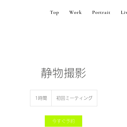
Top
Work
Portrait
Li
静物撮影
初
回
1時間
1
初回ミーティング
ミ
ー
時
テ
ィ
ン
グ
今すぐ予約