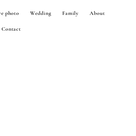
ve photo
Wedding
Family
About
Contact